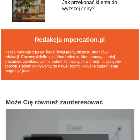
Jak przekonać klienta do
wyższej ceny?
Redakcja mpcreation.pl
Nasza redakcja z pasją śledzi świat pracy, biznesu, finansów i
edukacji. Chcemy dzielić się z Wami wiedzą, która pomaga lepiej
zrozumieć zawiłości tych tematów, tłumacząc je w prosty i przystępny
sposób. Razem odkrywamy, że nawet skomplikowane zagadnienia
mogą być jasne!
Może Cię również zainteresować