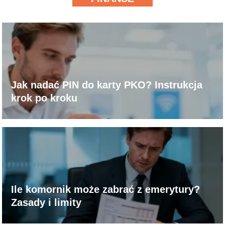
Jak nadać PIN do karty PKO? Instrukcja
krok po kroku
Ile komornik może zabrać z emerytury?
Zasady i limity