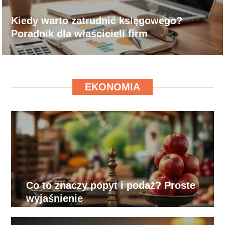
Kiedy warto zatrudnić księgowego?
Poradnik dla właścicieli firm
EKONOMIA
Co to znaczy popyt i podaż? Proste
wyjaśnienie