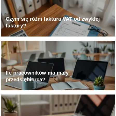
Czym się różni faktura VAT od zwykłej
faktury?
Ile pracowników ma mały
przedsiębiorca?