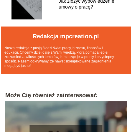
Jak złożyć wypowiedzenie
umowy o pracę?
Redakcja mpcreation.pl
Nasza redakcja z pasją śledzi świat pracy, biznesu, finansów i
edukacji. Chcemy dzielić się z Wami wiedzą, która pomaga lepiej
zrozumieć zawiłości tych tematów, tłumacząc je w prosty i przystępny
sposób. Razem odkrywamy, że nawet skomplikowane zagadnienia
mogą być jasne!
Może Cię również zainteresować