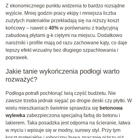
Z ekonomicznego punktu widzenia to bardzo rozsądne
wyjście. Mniej godzin pracy ekipy i mniejsza liczba
zużytych materiałów przekładają się na niższy koszt
końcowy – nawet o
40%
w porównaniu z tradycyjną
zabudową płytami g-k ciętymi na miejscu. Dodatkowo
narożniki i profile mają od razu zachowane kąty, co daje
lepszy efekt wizualny bez długiego szpachlowania i
poprawek.
Jakie tanie wykończenia podłogi warto
rozważyć?
Podłoga potrafi pochłonąć lwią część budżetu. Nie
zawsze trzeba jednak sięgać po drogie deski czy płytki. W
wielu mieszkaniach świetnie sprawdza się
betonowa
wylewka
zabezpieczona specjalną farbą do betonu i
lakierem. Taka posadzka jest odporna na ścieranie, łatwa
w myciu i wpisuje się w modny, surowy styl. Przy tym
koszt materiałów i robocizny bywa znacznie niższy niż