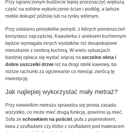
Przy ograniczonym budżecie lepiej przeznaczyć większą
część na solidne wykończenie ścian i podłóg, a tańsze
meble dokupić później lub na rynku wtórnym.
Przy ustalaniu priorytetów pomyśl, z których pomieszczeń
korzystasz najczęściej. Kawalerka z aneksem kuchennym
będzie wymagała innych wydatków niż dwupokojowe
mieszkanie z osobną kuchnią. W wielu sytuacjach
bardziej opłaca się wydać więcej na
szczelne okna i
dobre uszczelki drzwi
niż na drogi stolik kawowy, bo
niższe rachunki za ogrzewanie co miesiąc zwrócą tę
inwestycję.
Jak najlepiej wykorzystać mały metraż?
Przy niewielkim metrażu sprawdza się prosta zasada:
wszystko, co może mieć drugą funkcję, powinno ją mieć.
Sofa ze
schowkiem na pościel
, pufa z pojemnikiem,
ława z szufladami czy łóżko z szufladami pod materacem