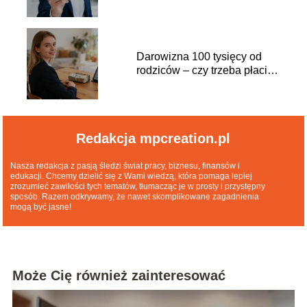
Darowizna 100 tysięcy od
rodziców – czy trzeba płacić
podatek?
Redakcja mpcreation.pl
Nasza redakcja z pasją śledzi świat pracy, biznesu, finansów i
edukacji. Chcemy dzielić się z Wami wiedzą, która pomaga lepiej
zrozumieć zawiłości tych tematów, tłumacząc je w prosty i przystępny
sposób. Razem odkrywamy, że nawet skomplikowane zagadnienia
mogą być jasne!
Może Cię również zainteresować