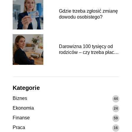
Gdzie trzeba zgłosić zmianę
dowodu osobistego?
Darowizna 100 tysięcy od
rodziców – czy trzeba płacić
podatek?
Kategorie
Biznes
44
Ekonomia
24
Finanse
59
Praca
16