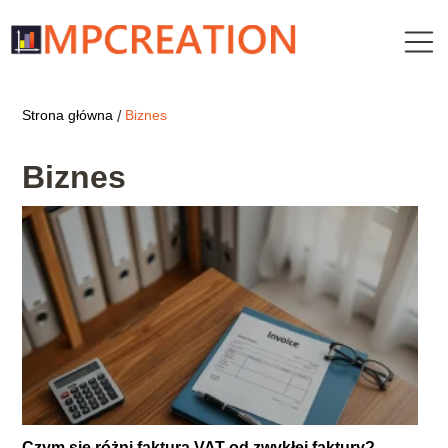
Strona główna
Biznes
/
Biznes
Czym się różni faktura VAT od zwykłej faktury?