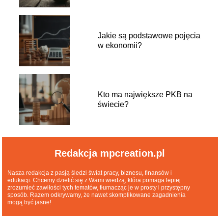
Jakie są podstawowe pojęcia
w ekonomii?
Kto ma największe PKB na
świecie?
Redakcja mpcreation.pl
Nasza redakcja z pasją śledzi świat pracy, biznesu, finansów i
edukacji. Chcemy dzielić się z Wami wiedzą, która pomaga lepiej
zrozumieć zawiłości tych tematów, tłumacząc je w prosty i przystępny
sposób. Razem odkrywamy, że nawet skomplikowane zagadnienia
mogą być jasne!