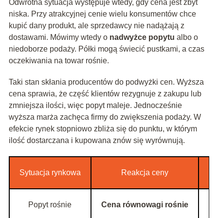
Odwrotna sytuacja występuje wtedy, gdy cena jest zbyt
niska. Przy atrakcyjnej cenie wielu konsumentów chce
kupić dany produkt, ale sprzedawcy nie nadążają z
dostawami. Mówimy wtedy o
nadwyżce popytu
albo o
niedoborze podaży. Półki mogą świecić pustkami, a czas
oczekiwania na towar rośnie.
Taki stan skłania producentów do podwyżki cen. Wyższa
cena sprawia, że część klientów rezygnuje z zakupu lub
zmniejsza ilości, więc popyt maleje. Jednocześnie
wyższa marża zachęca firmy do zwiększenia podaży. W
efekcie rynek stopniowo zbliża się do punktu, w którym
ilość dostarczana i kupowana znów się wyrównują.
Sytuacja rynkowa
Reakcja ceny
Popyt rośnie
Cena równowagi rośnie
Il