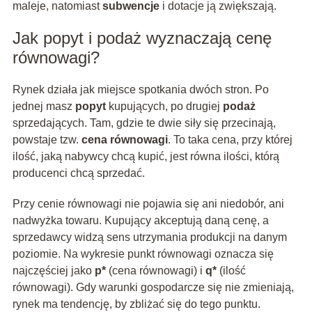
maleje, natomiast
subwencje
i dotacje ją zwiększają.
Jak popyt i podaż wyznaczają cenę
równowagi?
Rynek działa jak miejsce spotkania dwóch stron. Po
jednej masz
popyt
kupujących, po drugiej
podaż
sprzedających. Tam, gdzie te dwie siły się przecinają,
powstaje tzw.
cena równowagi
. To taka cena, przy której
ilość, jaką nabywcy chcą kupić, jest równa ilości, którą
producenci chcą sprzedać.
Przy cenie równowagi nie pojawia się ani niedobór, ani
nadwyżka towaru. Kupujący akceptują daną cenę, a
sprzedawcy widzą sens utrzymania produkcji na danym
poziomie. Na wykresie punkt równowagi oznacza się
najczęściej jako
p*
(cena równowagi) i
q*
(ilość
równowagi). Gdy warunki gospodarcze się nie zmieniają,
rynek ma tendencję, by zbliżać się do tego punktu.