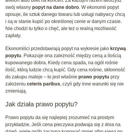
telefon albo bilet na koncert. Za każdym razem tworzysz
swój własny
popyt na dane dobro
. W ekonomii popyt
opisuje, ile sztuk danego towaru lub usługi nabywcy chcą
i są w stanie kupić po określonej cenie w danym czasie.
Nie chodzi tu tylko o chęć, ale też o realną możliwość
zapłaty.
Ekonomiści przedstawiają popyt na wykresie jako
krzywą
popytu
. Pokazuje ona zależność między ceną a ilością
kupowanego dobra. Kiedy cena spada, na ogół rośnie
ilość, którą ludzie chcą kupić. Gdy cena rośnie, skłonność
do zakupu maleje – to jest właśnie
prawo popytu
przy
założeniu
ceteris paribus
, czyli gdy inne warunki się nie
zmieniają.
Jak działa prawo popytu?
Prawo popytu da się najlepiej zrozumieć na prostym
przykładzie. Jeśli cena pieczywa podwaja się z dnia na
dzień, wiele osób zaczyna kupować mniej albo sięga po