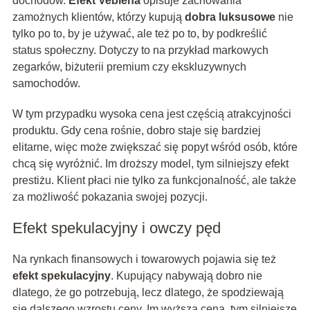
dochodów.
Efekt Veblena
opisuje zachowania
zamożnych klientów, którzy kupują
dobra luksusowe
nie
tylko po to, by je używać, ale też po to, by podkreślić
status społeczny. Dotyczy to na przykład markowych
zegarków, biżuterii premium czy ekskluzywnych
samochodów.
W tym przypadku wysoka cena jest częścią atrakcyjności
produktu. Gdy cena rośnie, dobro staje się bardziej
elitarne, więc może zwiększać się popyt wśród osób, które
chcą się wyróżnić. Im droższy model, tym silniejszy efekt
prestiżu. Klient płaci nie tylko za funkcjonalność, ale także
za możliwość pokazania swojej pozycji.
Efekt spekulacyjny i owczy pęd
Na rynkach finansowych i towarowych pojawia się też
efekt spekulacyjny
. Kupujący nabywają dobro nie
dlatego, że go potrzebują, lecz dlatego, że spodziewają
się dalszego wzrostu ceny. Im wyższa cena, tym silniejsze