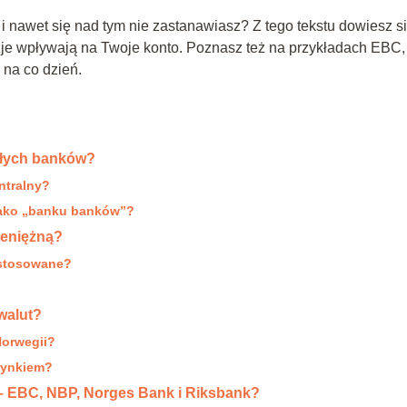
i nawet się nad tym nie zastanawiasz? Z tego tekstu dowiesz si
zje wpływają na Twoje konto. Poznasz też na przykładach EBC,
 na co dzień.
kłych banków?
ntralny?
jako „banku banków”?
ieniężną?
ą stosowane?
walut?
Norwegii?
 rynkiem?
e – EBC, NBP, Norges Bank i Riksbank?