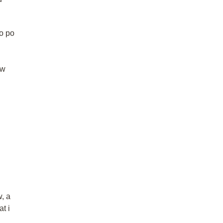
o po
ów
, a
t i