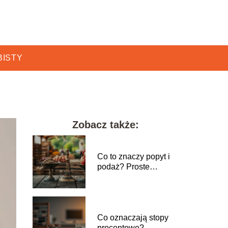
BISTY
Zobacz także:
Co to znaczy popyt i
podaż? Proste
wyjaśnienie
Co oznaczają stopy
procentowe?