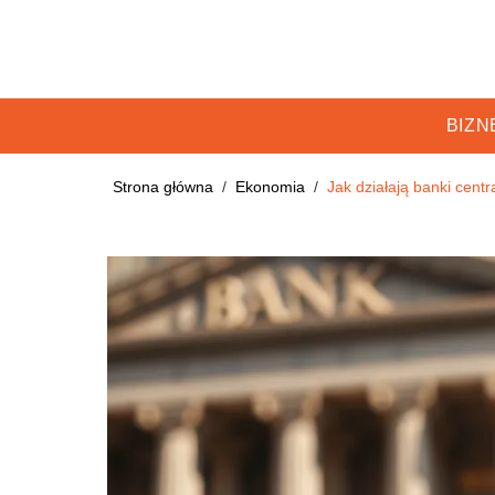
BIZN
Strona główna
/
Ekonomia
/
Jak działają banki centr