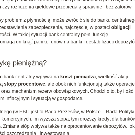
 czy rozliczenia giełdowe przebiegają sprawnie i bez zatorów.
y problem z płynnością, może zwrócić się do banku centralneg
edstawienia zabezpieczenia, najczęściej w postaci
obligacji
ości. W takiej sytuacji bank centralny pełni funkcję
 pomaga uniknąć paniki, runów na banki i destabilizacji depozyt
tykę pieniężną?
rym bank centralny wpływa na
koszt pieniądza
, wielkość akcji
są
stopy procentowe
, ale obok nich funkcjonują także operacje
 oraz mechanizm rezerw obowiązkowych. Chodzi o to, by ilość
em inflacyjnym i sytuacją w gospodarce.
alnego (w EBC jest to Rada Prezesów, w Polsce – Rada Polityki
w komercyjnych. Im wyższa stopa, tym droższy kredyt dla banków
. Zmiana stóp wpływa także na oprocentowanie depozytów, loka
ści oszczędzania i inwestowania.