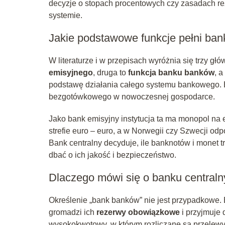
decyzje o stopach procentowych czy zasadach r
systemie.
Jakie podstawowe funkcje pełni ban
W literaturze i w przepisach wyróżnia się trzy gł
emisyjnego
, druga to
funkcja banku banków
, a
podstawę działania całego systemu bankowego. B
bezgotówkowego w nowoczesnej gospodarce.
Jako bank emisyjny instytucja ta ma monopol na e
strefie euro – euro, a w Norwegii czy Szwecji o
Bank centralny decyduje, ile banknotów i monet t
dbać o ich jakość i bezpieczeństwo.
Dlaczego mówi się o banku central
Określenie „bank banków” nie jest przypadkowe.
gromadzi ich
rezerwy obowiązkowe
i przyjmuje 
wysokokwotowy, w którym rozliczane są przelewy