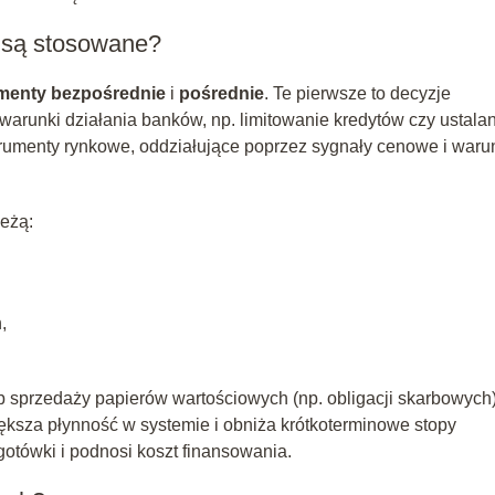
j są stosowane?
umenty bezpośrednie
i
pośrednie
. Te pierwsze to decyzje
 warunki działania banków, np. limitowanie kredytów czy ustala
trumenty rynkowe, oddziałujące poprzez sygnały cenowe i waru
eżą:
,
b sprzedaży papierów wartościowych (np. obligacji skarbowych
iększa płynność w systemie i obniża krótkoterminowe stopy
gotówki i podnosi koszt finansowania.