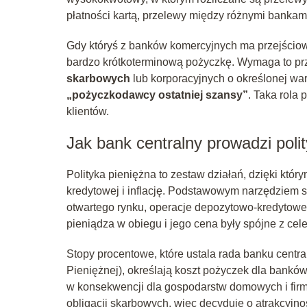
płatności kartą, przelewy między różnymi bankami
Gdy któryś z banków komercyjnych ma przejściow
bardzo krótkoterminową pożyczkę. Wymaga to prz
skarbowych
lub korporacyjnych o określonej wart
„pożyczkodawcy ostatniej szansy”
. Taka rola
klientów.
Jak bank centralny prowadzi poli
Polityka pieniężna to zestaw działań, dzięki któ
kredytowej i inflację. Podstawowym narzędziem 
otwartego rynku, operacje depozytowo-kredytowe
pieniądza w obiegu i jego cena były spójne z cel
Stopy procentowe, które ustala rada banku centr
Pieniężnej), określają koszt pożyczek dla bankó
w konsekwencji dla gospodarstw domowych i firm
obligacji skarbowych, więc decyduje o atrakcyjno