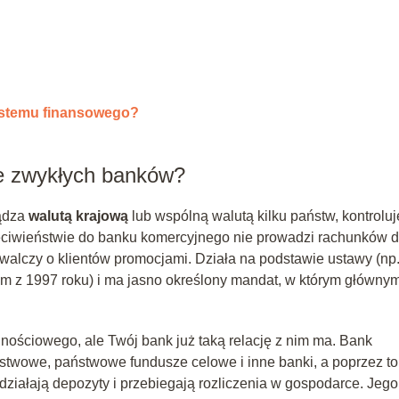
systemu finansowego?
le zwykłych banków?
ządza
walutą krajową
lub wspólną walutą kilku państw, kontroluj
rzeciwieństwie do banku komercyjnego nie prowadzi rachunków d
e walczy o klientów promocjami. Działa na podstawie ustawy (np
m z 1997 roku) i ma jasno określony mandat, w którym główny
ościowego, ale Twój bank już taką relację z nim ma. Bank
aństwowe, państwowe fundusze celowe i inne banki, a poprzez to
, działają depozyty i przebiegają rozliczenia w gospodarce. Jego