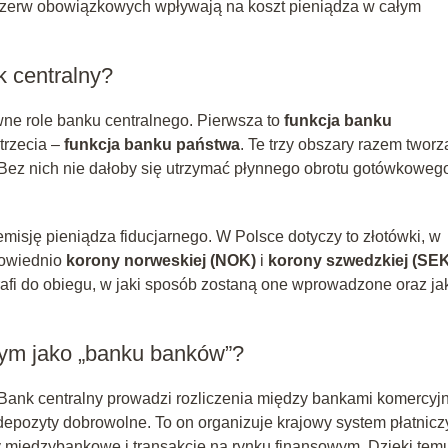
ezerw obowiązkowych wpływają na koszt pieniądza w całym
k centralny?
ówne role banku centralnego. Pierwsza to
funkcja banku
 trzecia –
funkcja banku państwa
. Te trzy obszary razem tworz
ez nich nie dałoby się utrzymać płynnego obrotu gotówkowego
misję pieniądza fiducjarnego. W Polsce dotyczy to złotówki, w
dpowiednio
korony norweskiej (NOK)
i
korony szwedzkiej (SEK
rafi do obiegu, w jaki sposób zostaną one wprowadzone oraz ja
nym jako „banku banków”?
 Bank centralny prowadzi rozliczenia między bankami komercyj
depozyty dobrowolne. To on organizuje krajowy system płatnicz
 międzybankowe i transakcje na rynku finansowym. Dzięki tem