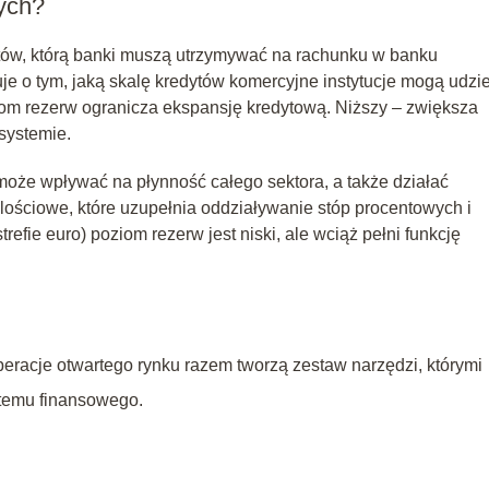
ych?
ów, którą banki muszą utrzymywać na rachunku w banku
e o tym, jaką skalę kredytów komercyjne instytucje mogą udzi
om rezerw ogranicza ekspansję kredytową. Niższy – zwiększa
systemie.
że wpływać na płynność całego sektora, a także działać
ilościowe, które uzupełnia oddziaływanie stóp procentowych i
trefie euro) poziom rezerw jest niski, ale wciąż pełni funkcję
eracje otwartego rynku razem tworzą zestaw narzędzi, którymi
ystemu finansowego.