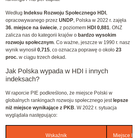
Według
Indeksu Rozwoju Społecznego HDI
,
opracowywanego przez
UNDP
, Polska w 2022 r. zajęła
36. miejsce na świecie
, z poziomem
HDI 0,881
. ONZ
zalicza nas do kategorii krajów o
bardzo wysokim
rozwoju społecznym
. Co ważne, jeszcze w 1990 r. nasz
wynik wynosił
0,715
, co oznacza poprawę o około
23
proc.
w ciągu trzech dekad.
Jak Polska wypada w HDI i innych
indeksach?
W raporcie PIE podkreślono, że miejsce Polski w
globalnych rankingach rozwoju społecznego jest
lepsze
niż miejsce wynikające z PKB
. W 2022 r. sytuacja
wyglądała następująco:
Wskaźnik
Miejsce Pol