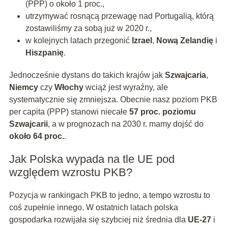
(PPP) o około 1 proc.,
utrzymywać rosnącą przewagę nad Portugalią, którą
zostawiliśmy za sobą już w 2020 r.,
w kolejnych latach przegonić
Izrael
,
Nową Zelandię
i
Hiszpanię
.
Jednocześnie dystans do takich krajów jak
Szwajcaria
,
Niemcy
czy
Włochy
wciąż jest wyraźny, ale
systematycznie się zmniejsza. Obecnie nasz poziom PKB
per capita (PPP) stanowi niecałe
57 proc. poziomu
Szwajcarii
, a w prognozach na 2030 r. mamy dojść do
około 64 proc.
.
Jak Polska wypada na tle UE pod
względem wzrostu PKB?
Pozycja w rankingach PKB to jedno, a tempo wzrostu to
coś zupełnie innego. W ostatnich latach polska
gospodarka rozwijała się szybciej niż średnia dla
UE-27
i