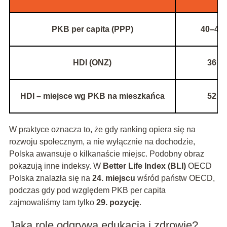
PKB per capita (PPP)
40–41
HDI (ONZ)
36
HDI – miejsce wg PKB na mieszkańca
52
W praktyce oznacza to, że gdy ranking opiera się na
rozwoju społecznym, a nie wyłącznie na dochodzie,
Polska awansuje o kilkanaście miejsc. Podobny obraz
pokazują inne indeksy. W
Better Life Index (BLI)
OECD
Polska znalazła się na
24. miejscu
wśród państw OECD,
podczas gdy pod względem PKB per capita
zajmowaliśmy tam tylko
29. pozycję
.
Jaką rolę odgrywa edukacja i zdrowie?