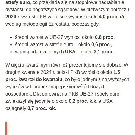
strefy euro
, co przekłada się na stopniowe nadrabianie
dystansu do bogatszych sąsiadów. W pierwszym półroczu
2024 r.
wzrost PKB w Polsce wyniósł około
4,0 proc. r/r
według metodologii Eurostatu, podczas gdy:
średni wzrost w UE-27 wyniósł około
0,8 proc.
,
średni wzrost w strefie euro – około
0,6 proc.
,
w gospodarczo silnych
USA
– około
3,1 proc.
.
W ujęciu kwartalnym również prezentujemy się dobrze. W
drugim kwartale 2024 r. polski PKB wzrósł o około
1,5
proc. kwartał do kwartału
, co było jednym z najwyższych
wyników w Europie i najlepszym wśród dużych
gospodarek. Dla porównania PKB UE-27 i strefy euro
zwiększył się jedynie o około
0,2 proc. k/k
, a USA
osiągnęły
0,7 proc. k/k
.