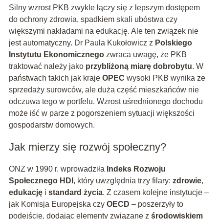
Silny wzrost PKB zwykle łączy się z lepszym dostępem
do ochrony zdrowia, spadkiem skali ubóstwa czy
większymi nakładami na edukację. Ale ten związek nie
jest automatyczny. Dr Paula Kukołowicz z
Polskiego
Instytutu Ekonomicznego
zwraca uwagę, że PKB
traktować należy jako
przybliżoną miarę dobrobytu
. W
państwach takich jak kraje
OPEC
wysoki PKB wynika ze
sprzedaży surowców, ale duża część mieszkańców nie
odczuwa tego w portfelu. Wzrost uśrednionego dochodu
może iść w parze z pogorszeniem sytuacji większości
gospodarstw domowych.
Jak mierzy się rozwój społeczny?
ONZ w 1990 r. wprowadziła
Indeks Rozwoju
Społecznego HDI
, który uwzględnia trzy filary:
zdrowie
,
edukację
i
standard życia
. Z czasem kolejne instytucje –
jak Komisja Europejska czy
OECD
– poszerzyły to
podejście, dodając elementy związane z
środowiskiem