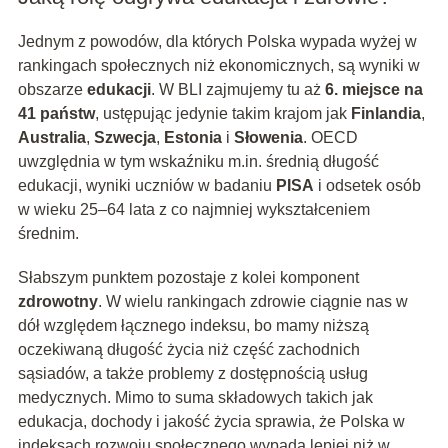
Jednym z powodów, dla których Polska wypada wyżej w
rankingach społecznych niż ekonomicznych, są wyniki w
obszarze
edukacji
. W BLI zajmujemy tu aż
6. miejsce na
41 państw
, ustępując jedynie takim krajom jak
Finlandia
,
Australia
,
Szwecja
,
Estonia
i
Słowenia
. OECD
uwzględnia w tym wskaźniku m.in. średnią długość
edukacji, wyniki uczniów w badaniu
PISA
i odsetek osób
w wieku 25–64 lata z co najmniej wykształceniem
średnim.
Słabszym punktem pozostaje z kolei komponent
zdrowotny
. W wielu rankingach zdrowie ciągnie nas w
dół względem łącznego indeksu, bo mamy niższą
oczekiwaną długość życia niż część zachodnich
sąsiadów, a także problemy z dostępnością usług
medycznych. Mimo to suma składowych takich jak
edukacja, dochody i jakość życia sprawia, że Polska w
indeksach rozwoju społecznego wypada lepiej niż w