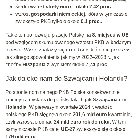
średni wzrost
strefy euro
– około
2,42 proc.
,
wzrost
gospodarki niemieckiej
, która w tym czasie
zwiększyła PKB tylko o około
0,1 proc.
.
Takie tempo rozwoju plasuje Polskę na
8. miejscu w UE
pod względem skumulowanego wzrostu PKB w badanym
okresie. Wyżej znalazły się m.in. kraje, które nie przeszły
tak silnego spowolnienia jak my w 2022–2023 r., jak
choćby
Hiszpania
z wynikiem około
7,74 proc.
.
Jak daleko nam do Szwajcarii i Holandii?
Po stronie nominalnego PKB Polska konsekwentnie
zmniejsza dystans do państw takich jak
Szwajcaria
czy
Holandia
. W pierwszym kwartale 2024 r. wartość
polskiego PKB sięgnęła około
201,6 mld euro
kwartalnie,
czyli wzrosła o ponad
24 mld euro rok do roku
. W tym
samym czasie PKB całej
UE-27
zwiększyło się o około
179 mld euro
.