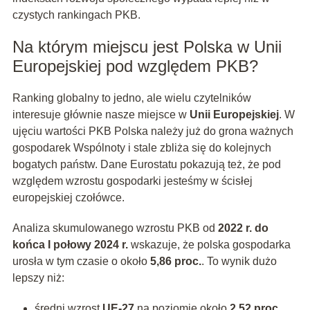
czystych rankingach PKB.
Na którym miejscu jest Polska w Unii
Europejskiej pod względem PKB?
Ranking globalny to jedno, ale wielu czytelników
interesuje głównie nasze miejsce w
Unii Europejskiej
. W
ujęciu wartości PKB Polska należy już do grona ważnych
gospodarek Wspólnoty i stale zbliża się do kolejnych
bogatych państw. Dane Eurostatu pokazują też, że pod
względem wzrostu gospodarki jesteśmy w ścisłej
europejskiej czołówce.
Analiza skumulowanego wzrostu PKB od
2022 r. do
końca I połowy 2024 r.
wskazuje, że polska gospodarka
urosła w tym czasie o około
5,86 proc.
. To wynik dużo
lepszy niż:
średni wzrost
UE-27
na poziomie około
2,52 proc.
,