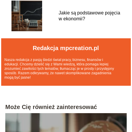
Jakie są podstawowe pojęcia
w ekonomii?
Redakcja mpcreation.pl
Nasza redakcja z pasją śledzi świat pracy, biznesu, finansów i
edukacji. Chcemy dzielić się z Wami wiedzą, która pomaga lepiej
zrozumieć zawiłości tych tematów, tłumacząc je w prosty i przystępny
sposób. Razem odkrywamy, że nawet skomplikowane zagadnienia
mogą być jasne!
Może Cię również zainteresować