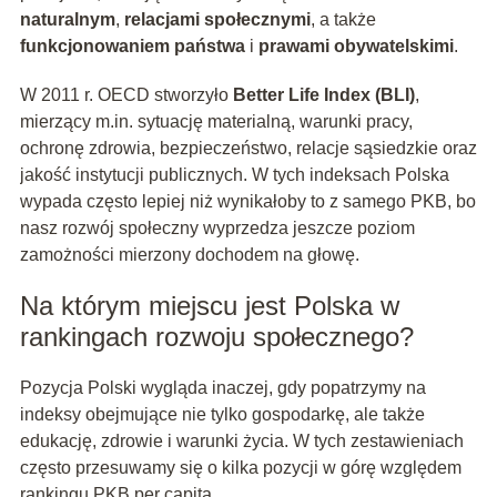
naturalnym
,
relacjami społecznymi
, a także
funkcjonowaniem państwa
i
prawami obywatelskimi
.
W 2011 r. OECD stworzyło
Better Life Index (BLI)
,
mierzący m.in. sytuację materialną, warunki pracy,
ochronę zdrowia, bezpieczeństwo, relacje sąsiedzkie oraz
jakość instytucji publicznych. W tych indeksach Polska
wypada często lepiej niż wynikałoby to z samego PKB, bo
nasz rozwój społeczny wyprzedza jeszcze poziom
zamożności mierzony dochodem na głowę.
Na którym miejscu jest Polska w
rankingach rozwoju społecznego?
Pozycja Polski wygląda inaczej, gdy popatrzymy na
indeksy obejmujące nie tylko gospodarkę, ale także
edukację, zdrowie i warunki życia. W tych zestawieniach
często przesuwamy się o kilka pozycji w górę względem
rankingu PKB per capita.