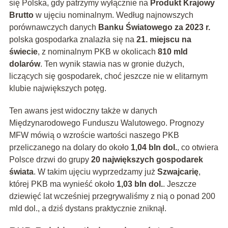
się Polska, gdy patrzymy wyłącznie na
Produkt Krajowy
Brutto
w ujęciu nominalnym. Według najnowszych
porównawczych danych
Banku Światowego za 2023 r.
polska gospodarka znalazła się na
21. miejscu na
świecie
, z nominalnym PKB w okolicach
810 mld
dolarów
. Ten wynik stawia nas w gronie dużych,
liczących się gospodarek, choć jeszcze nie w elitarnym
klubie największych potęg.
Ten awans jest widoczny także w danych
Międzynarodowego Funduszu Walutowego. Prognozy
MFW mówią o wzroście wartości naszego PKB
przeliczanego na dolary do około
1,04 bln dol.
, co otwiera
Polsce drzwi do grupy
20 największych gospodarek
świata
. W takim ujęciu wyprzedzamy już
Szwajcarię
,
której PKB ma wynieść około
1,03 bln dol.
. Jeszcze
dziewięć lat wcześniej przegrywaliśmy z nią o ponad 200
mld dol., a dziś dystans praktycznie zniknął.