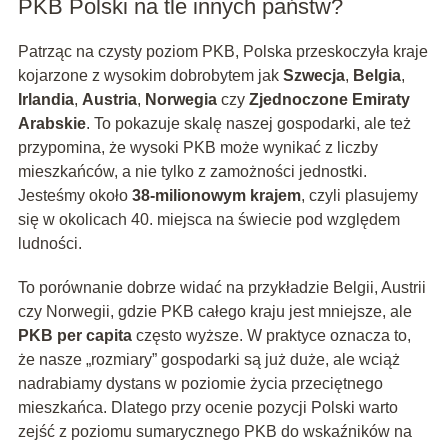
PKB Polski na tle innych państw?
Patrząc na czysty poziom PKB, Polska przeskoczyła kraje
kojarzone z wysokim dobrobytem jak
Szwecja
,
Belgia
,
Irlandia
,
Austria
,
Norwegia
czy
Zjednoczone Emiraty
Arabskie
. To pokazuje skalę naszej gospodarki, ale też
przypomina, że wysoki PKB może wynikać z liczby
mieszkańców, a nie tylko z zamożności jednostki.
Jesteśmy około
38-milionowym krajem
, czyli plasujemy
się w okolicach 40. miejsca na świecie pod względem
ludności.
To porównanie dobrze widać na przykładzie Belgii, Austrii
czy Norwegii, gdzie PKB całego kraju jest mniejsze, ale
PKB per capita
często wyższe. W praktyce oznacza to,
że nasze „rozmiary” gospodarki są już duże, ale wciąż
nadrabiamy dystans w poziomie życia przeciętnego
mieszkańca. Dlatego przy ocenie pozycji Polski warto
zejść z poziomu sumarycznego PKB do wskaźników na