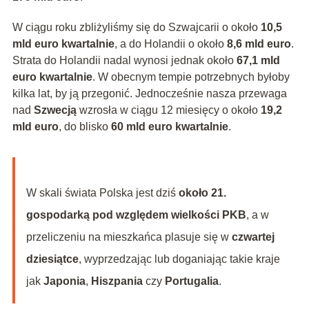
W ciągu roku zbliżyliśmy się do Szwajcarii o około
10,5
mld euro kwartalnie
, a do Holandii o około
8,6 mld euro
.
Strata do Holandii nadal wynosi jednak około
67,1 mld
euro kwartalnie
. W obecnym tempie potrzebnych byłoby
kilka lat, by ją przegonić. Jednocześnie nasza przewaga
nad
Szwecją
wzrosła w ciągu 12 miesięcy o około
19,2
mld euro
, do blisko
60 mld euro kwartalnie
.
W skali świata Polska jest dziś
około 21.
gospodarką pod względem wielkości PKB
, a w
przeliczeniu na mieszkańca plasuje się w
czwartej
dziesiątce
, wyprzedzając lub doganiając takie kraje
jak
Japonia
,
Hiszpania
czy
Portugalia
.